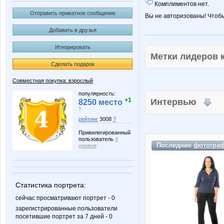
Комплиментов нет.
Отправить приватное сообщение
Вы не авторизованы! Чтоб
Добавить в друзья
Игнорировать
Метки лидеров
Сделать подарок
Совместная покупка: взрослый
популярность:
+1
Интервью
8250 место
↑
рейтинг
3008
?
Привилегированный
пользователь
4
Последние
фотогра
уровня
Статистика портрета:
сейчас просматривают портрет - 0
зарегистрированные пользователи
посетившие портрет за 7 дней - 0