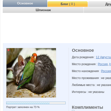
Основное
Блог
( 0 )
Др
Шпионаж
Основное
Дата рождения :
12 Август
Место рождения :
Россия
,
Н
Место нахождения :
Россия
Место проживания : не ука
Любимые места : не указа
Интересы : не указаны
Комплименты
Портрет заполнен на 73 %